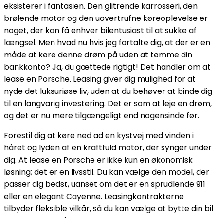
eksisterer i fantasien. Den glitrende karrosseri, den
brølende motor og den uovertrufne køreoplevelse er
noget, der kan få enhver bilentusiast til at sukke af
længsel. Men hvad nu hvis jeg fortalte dig, at der er en
måde at køre denne drøm på uden at tømme din
bankkonto? Ja, du gættede rigtigt! Det handler om at
lease en Porsche. Leasing giver dig mulighed for at
nyde det luksuriøse liv, uden at du behøver at binde dig
til en langvarig investering. Det er som at leje en drøm,
og det er nu mere tilgængeligt end nogensinde før.
Forestil dig at køre ned ad en kystvej med vinden i
håret og lyden af en kraftfuld motor, der synger under
dig. At lease en Porsche er ikke kun en økonomisk
løsning; det er en livsstil. Du kan vælge den model, der
passer dig bedst, uanset om det er en sprudlende 911
eller en elegant Cayenne. Leasingkontrakterne
tilbyder fleksible vilkår, så du kan vælge at bytte din bil