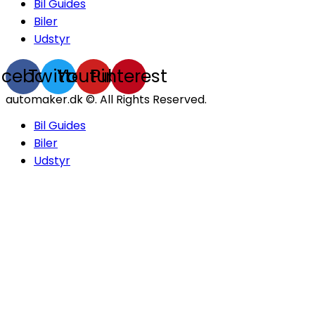
Bil Guides
Biler
Udstyr
acebook
Twitter
Youtube
Pinterest
automaker.dk ©. All Rights Reserved.
Bil Guides
Biler
Udstyr